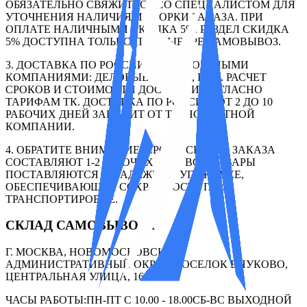
ОБЯЗАТЕЛЬНО СВЯЖИТЕСЬ СО СПЕЦИАЛИСТОМ ДЛЯ
УТОЧНЕНИЯ НАЛИЧИЯ И СБОРКИ ЗАКАЗА. ПРИ
ОПЛАТЕ НАЛИЧНЫМИ СКИДКА 5%. РАЗДЕЛ СКИДКА
5% ДОСТУПНА ТОЛЬКО ПРИ ВЫБОРЕ САМОВЫВОЗ.
3. ДОСТАВКА ПО РОССИИ ТРАНСПОРТНЫМИ
КОМПАНИЯМИ: ДЕЛОВЫЕ ЛИНИИ, ПЭК. РАСЧЕТ
СРОКОВ И СТОИМОСТИ ДОСТАВКИ СОГЛАСНО
ТАРИФАМ ТК. ДОСТАВКА ПО РОССИИ: ОТ 2 ДО 10
РАБОЧИХ ДНЕЙ ЗАВИСИТ ОТ ТРАНСПОРТНОЙ
КОМПАНИИ.
4. ОБРАТИТЕ ВНИМАНИЕ: СРОКИ СБОРКИ ЗАКАЗА
СОСТАВЛЯЮТ 1-2 РАБОЧИХ ДНЯ. ВСЕ ТОВАРЫ
ПОСТАВЛЯЮТСЯ В НАДЕЖНОЙ УПАКОВКЕ,
ОБЕСПЕЧИВАЮЩЕЙ СОХРАННОСТЬ ПРИ
ТРАНСПОРТИРОВКЕ.
СКЛАД САМОВЫВОЗА
Г. МОСКВА, НОВОМОСКОВСКИЙ
АДМИНИСТРАТИВНЫЙ ОКРУГ, ПОСЕЛОК ВНУКОВО,
ЦЕНТРАЛЬНАЯ УЛИЦА, 16С12
ЧАСЫ РАБОТЫ:
ПН-ПТ С 10.00 - 18.00
СБ-ВС ВЫХОДНОЙ