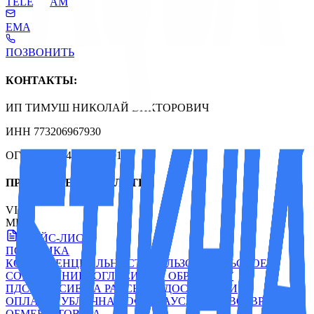
TELEGRAM
EMAIL
ПОЗВОНИТЬ
КОНТАКТЫ:
ИП ТИМУШ НИКОЛАЙ ВИКТОРОВИЧ
ИНН 773206967930
ОГРН 310774619301001
ПРИНИМАЕМ К ОПЛАТЕ:
VISA
МИР
ПРАЙС-ЛИСТ
ПОЛИТИКА
КОНФИДЕНЦИАЛЬНОСТИ
ПОЛЬЗОВАТЕЛЬСКОЕ
СОГЛАШЕНИЕ
СОГЛАСИЕ НА ОБРАБОТКУ
ПД
СОГЛАСИЕ НА РАССЫЛКУ
ДОСТАВКА И
ОПЛАТА
ПУБЛИЧНАЯ ОФЕРТА
УСЛОВИЯ ВОЗВРАТА И
ОБМЕНА ТОВАРА