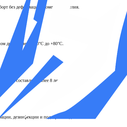
 борт без деформации геометрии изделия.
ом диапазоне от -20°C до +80°C.
KHIA составляет более 8 лет.
ации, дезинфекции и подогрева воды.