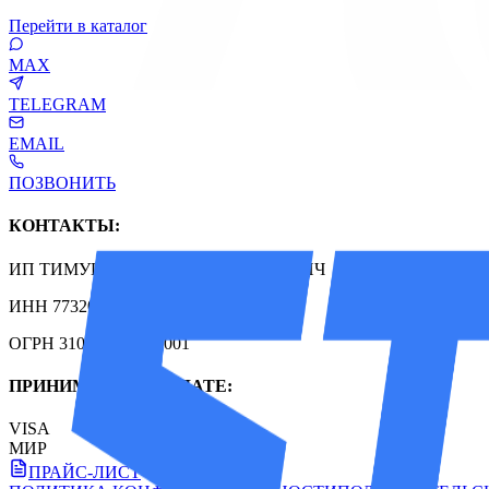
Перейти в каталог
MAX
TELEGRAM
EMAIL
ПОЗВОНИТЬ
КОНТАКТЫ:
ИП ТИМУШ НИКОЛАЙ ВИКТОРОВИЧ
ИНН 773206967930
ОГРН 310774619301001
ПРИНИМАЕМ К ОПЛАТЕ:
VISA
МИР
ПРАЙС-ЛИСТ